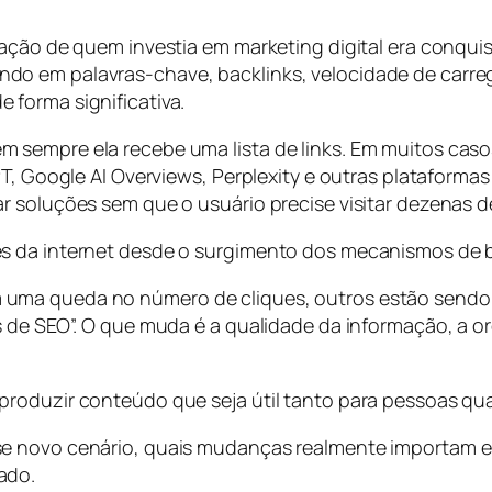
pação de quem investia em marketing digital era conqu
o em palavras-chave, backlinks, velocidade de carreg
forma significativa.
sempre ela recebe uma lista de links. Em muitos casos
PT, Google AI Overviews, Perplexity e outras plataform
r soluções sem que o usuário precise visitar dezenas d
es da internet desde o surgimento dos mecanismos de 
ma queda no número de cliques, outros estão sendo c
s de SEO”. O que muda é a qualidade da informação, a 
oduzir conteúdo que seja útil tanto para pessoas quanto
se novo cenário, quais mudanças realmente importam e
ado.