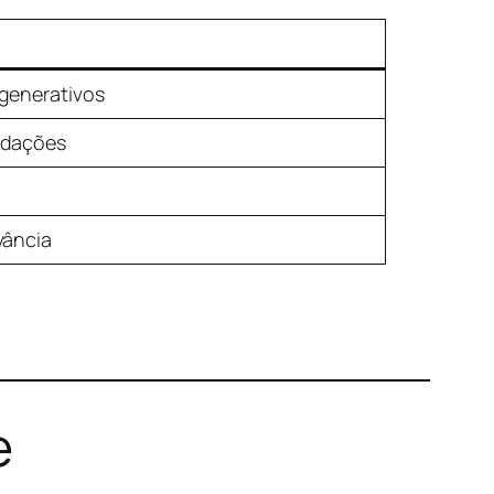
generativos
ndações
vância
e