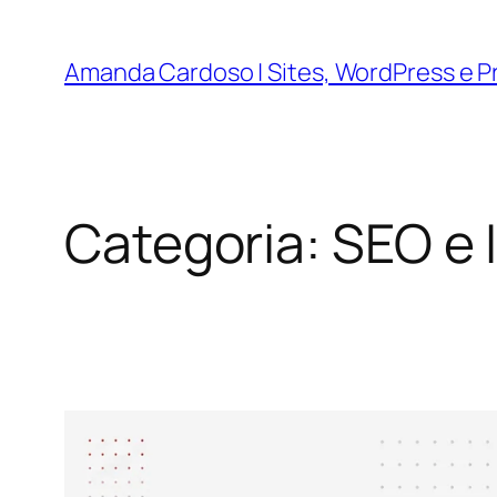
Pular
para
Amanda Cardoso | Sites, WordPress e Pr
o
conteúdo
Categoria:
SEO e I